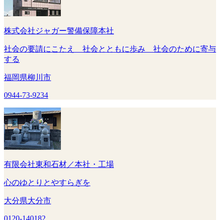
株式会社ジャガー警備保障本社
社会の要請にこたえ 社会とともに歩み 社会のために寄与
する
福岡県柳川市
0944-73-9234
有限会社東和石材／本社・工場
心のゆとりとやすらぎを
大分県大分市
0120-140182