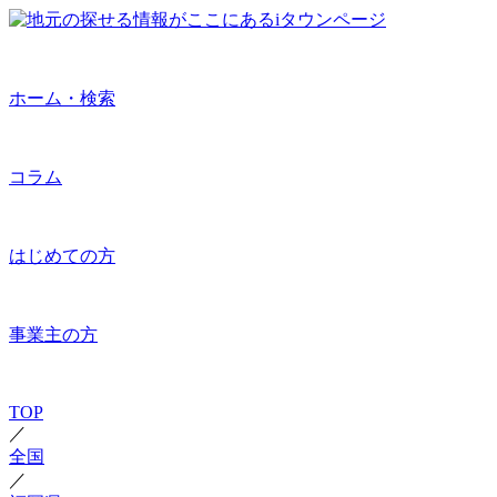
ホーム・検索
コラム
はじめての方
事業主の方
TOP
／
全国
／