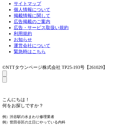
サイトマップ
個人情報について
掲載情報に関して
広告掲載のご案内
広告・サービス取扱い規約
利用規約
お知らせ
運営会社について
緊急時はこちら
©NTTタウンページ株式会社 TP25-193号【261029】
こんにちは！
何をお探しですか？
例）渋谷駅の水まわり修理業者
例）世田谷区の土日にやっている内科