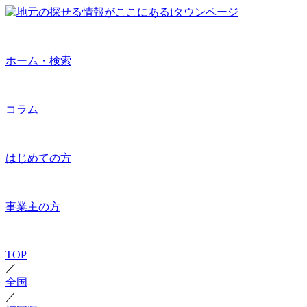
ホーム・検索
コラム
はじめての方
事業主の方
TOP
／
全国
／