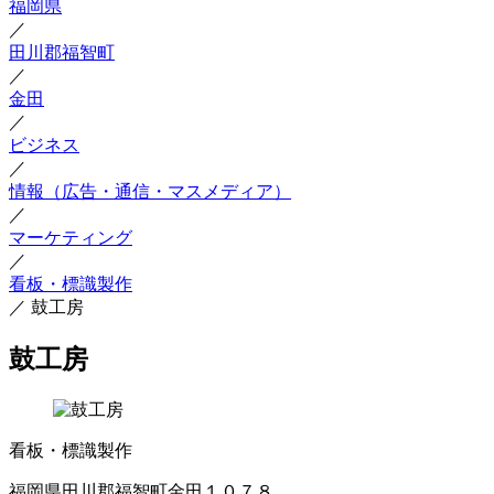
福岡県
／
田川郡福智町
／
金田
／
ビジネス
／
情報（広告・通信・マスメディア）
／
マーケティング
／
看板・標識製作
／
鼓工房
鼓工房
看板・標識製作
福岡県田川郡福智町金田１０７８