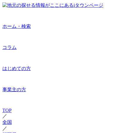
ホーム・検索
コラム
はじめての方
事業主の方
TOP
／
全国
／