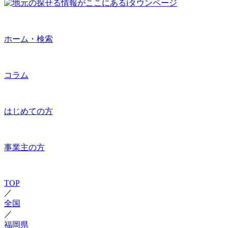
ホーム・検索
コラム
はじめての方
事業主の方
TOP
／
全国
／
福岡県