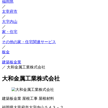
福岡県
／
太宰府市
／
大字内山
／
家・住宅
／
その他の家・住宅関連サービス
／
板金
／
建築板金業
／
大和金属工業株式会社
大和金属工業株式会社
建築板金業
屋根工事
屋根材料
福岡県太宰府市大字内山５４３－２