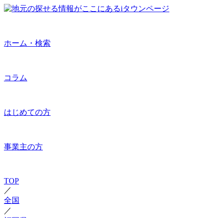
ホーム・検索
コラム
はじめての方
事業主の方
TOP
／
全国
／