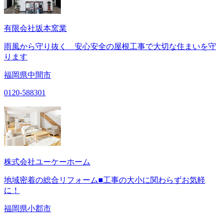
有限会社坂本窯業
雨風から守り抜く 安心安全の屋根工事で大切な住まいを守
ります
福岡県中間市
0120-588301
株式会社ユーケーホーム
地域密着の総合リフォーム■工事の大小に関わらずお気軽
に！
福岡県小郡市