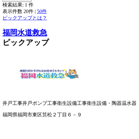
検索結果:
1
件
表示件数
20件
|
50件
ピックアップとは？
福岡水道救急
ピックアップ
井戸工事
井戸ポンプ工事
衛生設備工事
衛生設備・陶器
温水器
福岡県福岡市東区筥松２丁目６－９