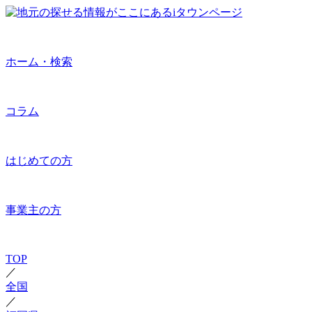
ホーム・検索
コラム
はじめての方
事業主の方
TOP
／
全国
／