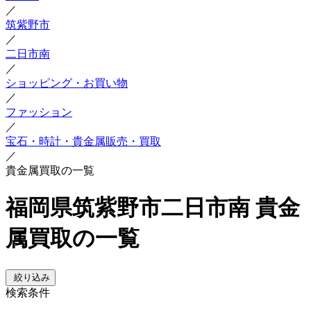
／
筑紫野市
／
二日市南
／
ショッピング・お買い物
／
ファッション
／
宝石・時計・貴金属販売・買取
／
貴金属買取の一覧
福岡県筑紫野市二日市南 貴金
属買取の一覧
絞り込み
検索条件