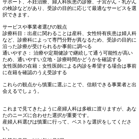
サポート、不妊治療、婦人科疾患の診療、子宮がん・乳がん
の検診などがあり、受診の目的に応じて最適なサービスを選
択できます。
サービスや事業者選びの観点
診療科目：出産に関わることは産科、女性特有疾患は婦人科
など、診療科によって専門分野が異なるため、受診の目的に
沿った診療が受けられるか事前に調べる
通いやすさ： 治療や定期健診で継続して通う可能性が高い
ため、通いやすい立地・診療時間かどうかを確認する
女性医師の在籍：女性医師による内診を希望する場合は事前
に在籍を確認のうえ受診する
これらの観点から慎重に選ぶことで、信頼できる事業者と出
会えるでしょう。
これまで見てきたように産婦人科は多岐に渡りますが、あな
たのニーズに合わせた選択が重要です。
産婦人科選びは慎重に行って、ベストな選択をしてくださ
い。