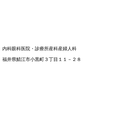
内科
眼科
医院・診療所
産科
産婦人科
福井県鯖江市小黒町３丁目１１－２８