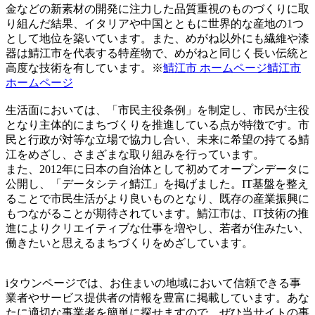
金などの新素材の開発に注力した品質重視のものづくりに取
り組んだ結果、イタリアや中国とともに世界的な産地の1つ
として地位を築いています。また、めがね以外にも繊維や漆
器は鯖江市を代表する特産物で、めがねと同じく長い伝統と
高度な技術を有しています。※
鯖江市 ホームページ鯖江市
ホームページ
生活面においては、「市民主役条例」を制定し、市民が主役
となり主体的にまちづくりを推進している点が特徴です。市
民と行政が対等な立場で協力し合い、未来に希望の持てる鯖
江をめざし、さまざまな取り組みを行っています。
また、2012年に日本の自治体として初めてオープンデータに
公開し、「データシティ鯖江」を掲げました。IT基盤を整え
ることで市民生活がより良いものとなり、既存の産業振興に
もつながることが期待されています。鯖江市は、IT技術の推
進によりクリエイティブな仕事を増やし、若者が住みたい、
働きたいと思えるまちづくりをめざしています。
iタウンページでは、お住まいの地域において信頼できる事
業者やサービス提供者の情報を豊富に掲載しています。あな
たに適切な事業者を簡単に探せますので、ぜひ当サイトの事