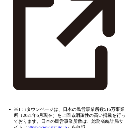
※1：iタウンページは、日本の民営事業所数516万事業
所（2021年6月現在）を上回る網羅性の高い掲載を行っ
ております。日本の民営事業所数は、総務省統計局サ
イト（
https://www.stat.go.jp
）を参照