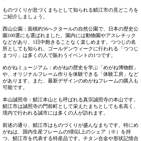
ものづくりが息づくまちとして知られる鯖江市の見どころを
ご紹介しましょう。
西山公園：面積約56へクタールの自然公園で、日本の歴史公
園100選にも選ばれました。園内には動物園やアスレチック
などがあり、1日中飽きることなく楽しめます。つつじの名
所としても知られ、ゴールデンウィークに行われる「つつじ
まつり」は多くの人で賑わうイベントの1つです。
めがねミュージアム：めがねの歴史を学ぶ「めがね博物館」
や、オリジナルフレーム作りを体験できる「体験工房」など
があります。また、最新デザインのめがねフレームの購入も
可能です。
本山誠照寺：鯖江本山とも呼ばれる真宗誠照寺の本山です。
鯖江市は誠照寺の門前町として栄えたまちとしても名高く、
境内で行われる誠市には多くの人が訪れます。
前述の通り、鯖江市はものづくりが盛んなまちです。特にめ
がねは、国内生産フレームの9割以上のシェア（※）を持
つ、鯖江市を代表する特産品です。チタン合金や形状記憶合