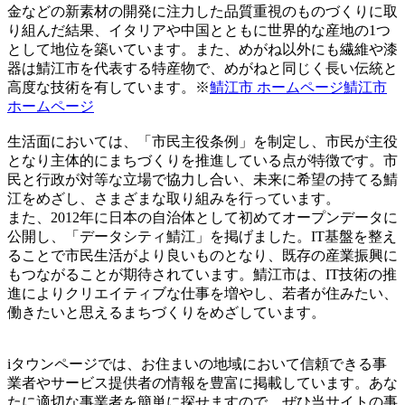
金などの新素材の開発に注力した品質重視のものづくりに取
り組んだ結果、イタリアや中国とともに世界的な産地の1つ
として地位を築いています。また、めがね以外にも繊維や漆
器は鯖江市を代表する特産物で、めがねと同じく長い伝統と
高度な技術を有しています。※
鯖江市 ホームページ鯖江市
ホームページ
生活面においては、「市民主役条例」を制定し、市民が主役
となり主体的にまちづくりを推進している点が特徴です。市
民と行政が対等な立場で協力し合い、未来に希望の持てる鯖
江をめざし、さまざまな取り組みを行っています。
また、2012年に日本の自治体として初めてオープンデータに
公開し、「データシティ鯖江」を掲げました。IT基盤を整え
ることで市民生活がより良いものとなり、既存の産業振興に
もつながることが期待されています。鯖江市は、IT技術の推
進によりクリエイティブな仕事を増やし、若者が住みたい、
働きたいと思えるまちづくりをめざしています。
iタウンページでは、お住まいの地域において信頼できる事
業者やサービス提供者の情報を豊富に掲載しています。あな
たに適切な事業者を簡単に探せますので、ぜひ当サイトの事