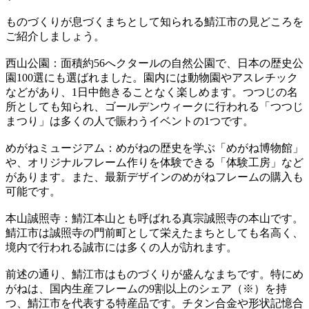
ものづくりが息づくまちとして知られる鯖江市の見どころを
ご紹介しましょう。
西山公園：面積約56へクタールの自然公園で、日本の歴史公
園100選にも選ばれました。園内には動物園やアスレチック
などがあり、1日中飽きることなく楽しめます。つつじの名
所としても知られ、ゴールデンウィークに行われる「つつじ
まつり」は多くの人で賑わうイベントの1つです。
めがねミュージアム：めがねの歴史を学ぶ「めがね博物館」
や、オリジナルフレーム作りを体験できる「体験工房」など
があります。また、最新デザインのめがねフレームの購入も
可能です。
本山誠照寺：鯖江本山とも呼ばれる真宗誠照寺の本山です。
鯖江市は誠照寺の門前町として栄えたまちとしても名高く、
境内で行われる誠市には多くの人が訪れます。
前述の通り、鯖江市はものづくりが盛んなまちです。特にめ
がねは、国内生産フレームの9割以上のシェア（※）を持
つ、鯖江市を代表する特産品です。チタン合金や形状記憶合