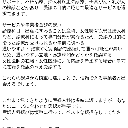
サポート、不妊治療、婦人科疾患の診療、子宮がん・乳がん
の検診などがあり、受診の目的に応じて最適なサービスを選
択できます。
サービスや事業者選びの観点
診療科目：出産に関わることは産科、女性特有疾患は婦人科
など、診療科によって専門分野が異なるため、受診の目的に
沿った診療が受けられるか事前に調べる
通いやすさ： 治療や定期健診で継続して通う可能性が高い
ため、通いやすい立地・診療時間かどうかを確認する
女性医師の在籍：女性医師による内診を希望する場合は事前
に在籍を確認のうえ受診する
これらの観点から慎重に選ぶことで、信頼できる事業者と出
会えるでしょう。
これまで見てきたように産婦人科は多岐に渡りますが、あな
たのニーズに合わせた選択が重要です。
産婦人科選びは慎重に行って、ベストな選択をしてくださ
い。