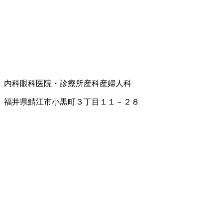
内科
眼科
医院・診療所
産科
産婦人科
福井県鯖江市小黒町３丁目１１－２８