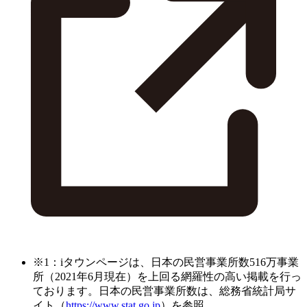
※1：iタウンページは、日本の民営事業所数516万事業
所（2021年6月現在）を上回る網羅性の高い掲載を行っ
ております。日本の民営事業所数は、総務省統計局サ
イト（
https://www.stat.go.jp
）を参照