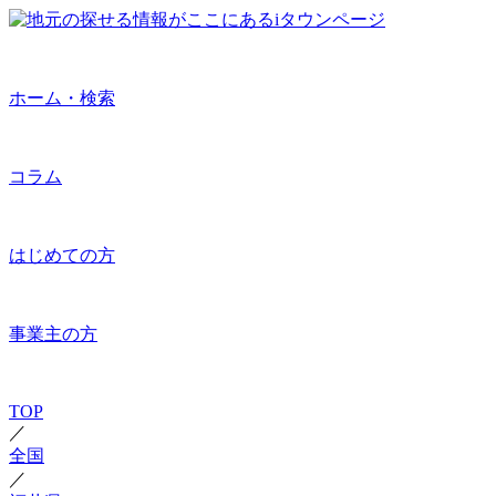
ホーム・検索
コラム
はじめての方
事業主の方
TOP
／
全国
／