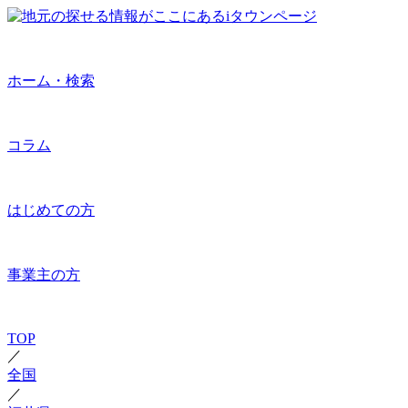
ホーム・検索
コラム
はじめての方
事業主の方
TOP
／
全国
／