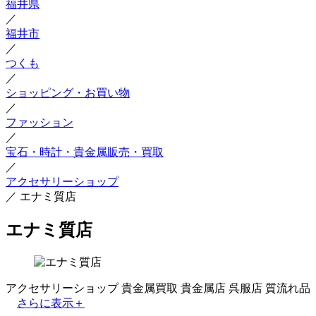
福井県
／
福井市
／
つくも
／
ショッピング・お買い物
／
ファッション
／
宝石・時計・貴金属販売・買取
／
アクセサリーショップ
／
エナミ質店
エナミ質店
アクセサリーショップ
貴金属買取
貴金属店
呉服店
質流れ品
さらに表示＋