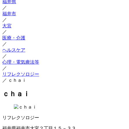
福井県
／
福井市
／
大宮
／
医療・介護
／
ヘルスケア
／
心理・電気療法等
／
リフレクソロジー
／
ｃｈａｉ
ｃｈａｉ
リフレクソロジー
福井県福井市大宮２丁目１５－３３