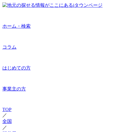
ホーム・検索
コラム
はじめての方
事業主の方
TOP
／
全国
／