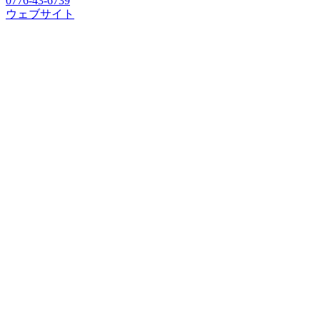
0776-43-6739
ウェブサイト