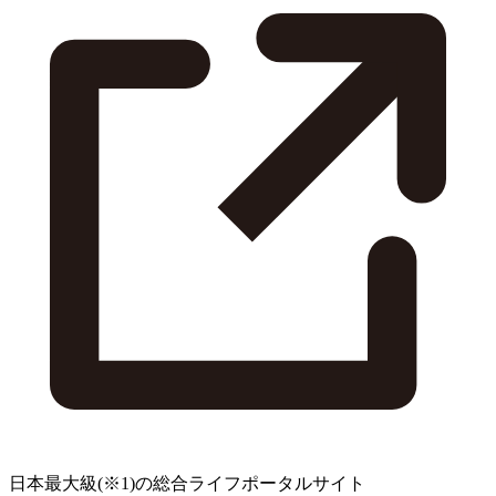
日本最大級
(※1)
の総合ライフポータルサイト