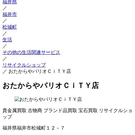
福井県
／
福井市
／
松城町
／
生活
／
その他の生活関連サービス
／
リサイクルショップ
／
おたからやパリオＣｉＴＹ店
おたからやパリオＣｉＴＹ店
貴金属買取
古物商
ブランド品買取
宝石買取
リサイクルショ
ップ
福井県福井市松城町１２－７