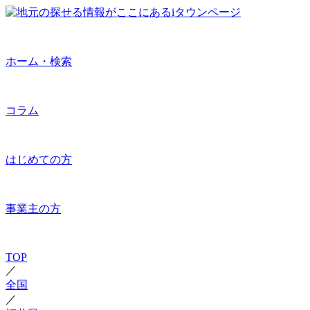
ホーム・検索
コラム
はじめての方
事業主の方
TOP
／
全国
／