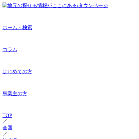
ホーム・検索
コラム
はじめての方
事業主の方
TOP
／
全国
／