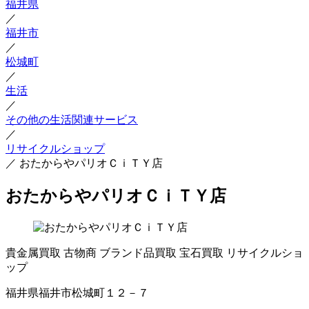
福井県
／
福井市
／
松城町
／
生活
／
その他の生活関連サービス
／
リサイクルショップ
／
おたからやパリオＣｉＴＹ店
おたからやパリオＣｉＴＹ店
貴金属買取
古物商
ブランド品買取
宝石買取
リサイクルショ
ップ
福井県福井市松城町１２－７