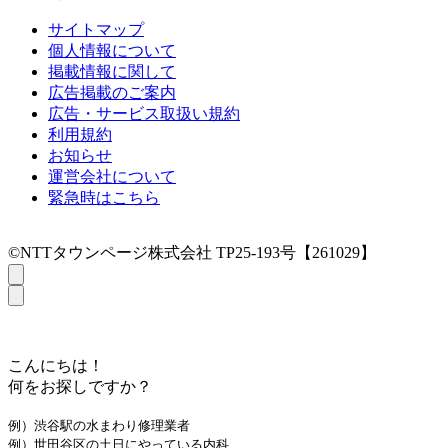
サイトマップ
個人情報について
掲載情報に関して
広告掲載のご案内
広告・サービス取扱い規約
利用規約
お知らせ
運営会社について
緊急時はこちら
©NTTタウンページ株式会社 TP25-193号【261029】
こんにちは！
何をお探しですか？
例）渋谷駅の水まわり修理業者
例）世田谷区の土日にやっている内科