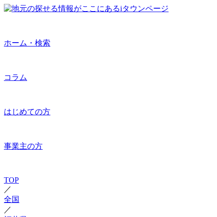
ホーム・検索
コラム
はじめての方
事業主の方
TOP
／
全国
／