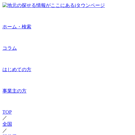
ホーム・検索
コラム
はじめての方
事業主の方
TOP
／
全国
／