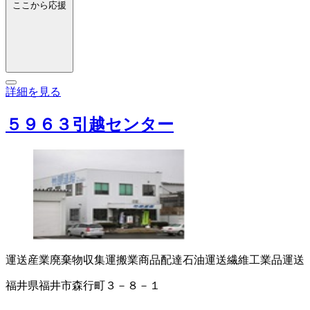
ここから応援
詳細を見る
５９６３引越センター
運送
産業廃棄物収集運搬業
商品配達
石油運送
繊維工業品運送
福井県福井市森行町３－８－１