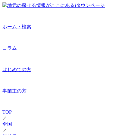
ホーム・検索
コラム
はじめての方
事業主の方
TOP
／
全国
／