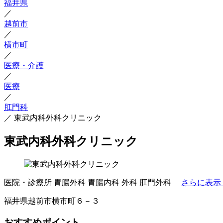
福井県
／
越前市
／
横市町
／
医療・介護
／
医療
／
肛門科
／
東武内科外科クリニック
東武内科外科クリニック
医院・診療所
胃腸外科
胃腸内科
外科
肛門外科
さらに表示
福井県越前市横市町６－３
おすすめポイント