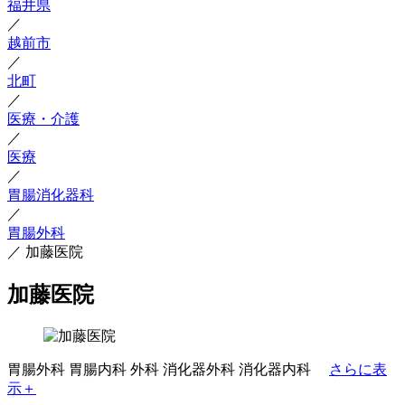
福井県
／
越前市
／
北町
／
医療・介護
／
医療
／
胃腸消化器科
／
胃腸外科
／
加藤医院
加藤医院
胃腸外科
胃腸内科
外科
消化器外科
消化器内科
さらに表
示＋