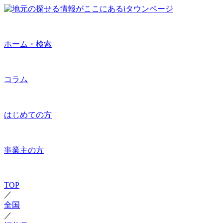
ホーム・検索
コラム
はじめての方
事業主の方
TOP
／
全国
／