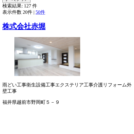
検索結果:
127
件
表示件数
20件
|
50件
株式会社赤堀
雨どい工事
衛生設備工事
エクステリア工事
介護リフォーム
外
壁工事
福井県越前市野岡町５－９