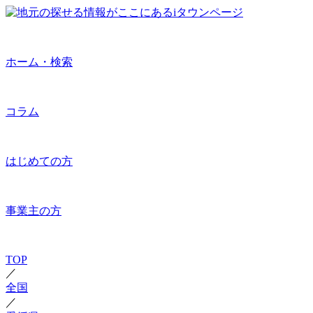
ホーム・検索
コラム
はじめての方
事業主の方
TOP
／
全国
／