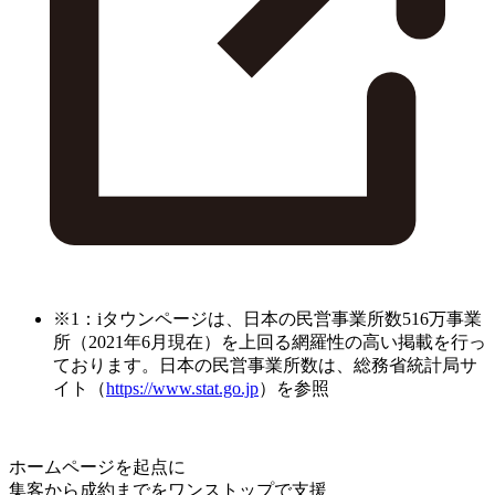
※1：iタウンページは、日本の民営事業所数516万事業
所（2021年6月現在）を上回る網羅性の高い掲載を行っ
ております。日本の民営事業所数は、総務省統計局サ
イト（
https://www.stat.go.jp
）を参照
ホームページを起点に
集客から成約までをワンストップで支援