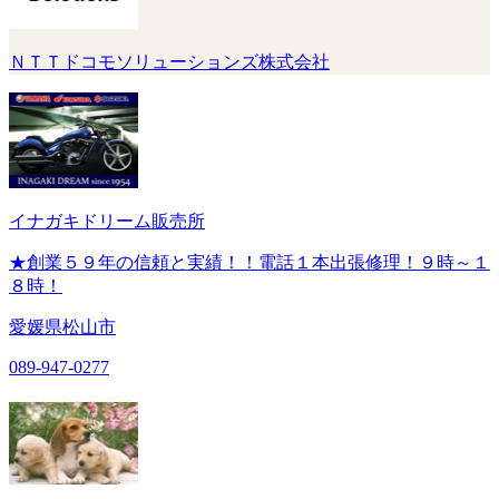
ＮＴＴドコモソリューションズ株式会社
イナガキドリーム販売所
★創業５９年の信頼と実績！！電話１本出張修理！９時～１
８時！
愛媛県松山市
089-947-0277