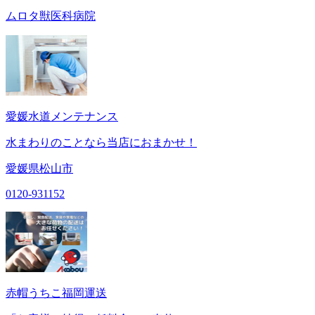
ムロタ獣医科病院
愛媛水道メンテナンス
水まわりのことなら当店におまかせ！
愛媛県松山市
0120-931152
赤帽うちこ福岡運送