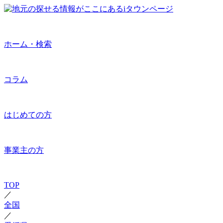
ホーム・検索
コラム
はじめての方
事業主の方
TOP
／
全国
／