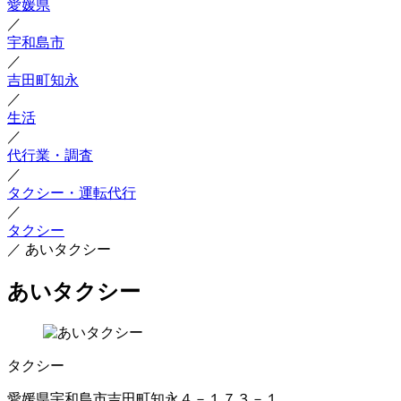
愛媛県
／
宇和島市
／
吉田町知永
／
生活
／
代行業・調査
／
タクシー・運転代行
／
タクシー
／
あいタクシー
あいタクシー
タクシー
愛媛県宇和島市吉田町知永４－１７３－１