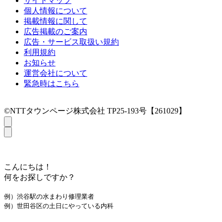
サイトマップ
個人情報について
掲載情報に関して
広告掲載のご案内
広告・サービス取扱い規約
利用規約
お知らせ
運営会社について
緊急時はこちら
©NTTタウンページ株式会社 TP25-193号【261029】
こんにちは！
何をお探しですか？
例）渋谷駅の水まわり修理業者
例）世田谷区の土日にやっている内科