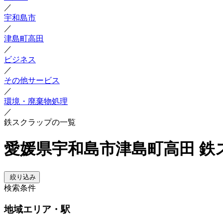
／
宇和島市
／
津島町高田
／
ビジネス
／
その他サービス
／
環境・廃棄物処理
／
鉄スクラップの一覧
愛媛県宇和島市津島町高田 鉄
絞り込み
検索条件
地域
エリア・駅