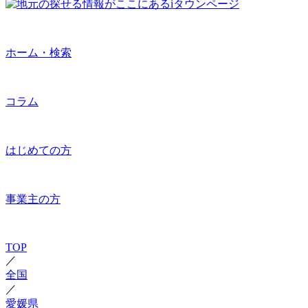
ホーム・検索
コラム
はじめての方
事業主の方
TOP
／
全国
／
愛媛県