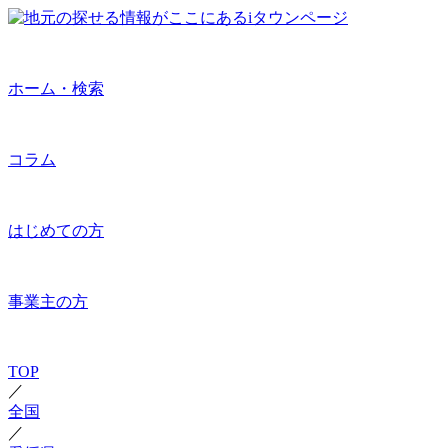
ホーム・検索
コラム
はじめての方
事業主の方
TOP
／
全国
／