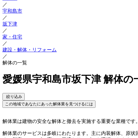
／
宇和島市
／
坂下津
／
家・住宅
／
建設・解体・リフォーム
／
解体の一覧
愛媛県宇和島市坂下津 解体の
絞り込み
この地域であなたにあった解体業を見つけるには
解体業は建物の安全な解体と撤去を実施する重要な業種です
解体業のサービスは多岐にわたります。主に内装解体、原状