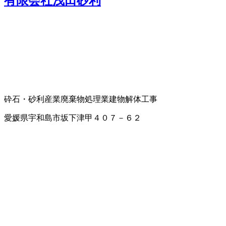
有限会社浅田砂利
砕石・砂利
産業廃棄物処理業
建物解体工事
愛媛県宇和島市坂下津甲４０７－６２