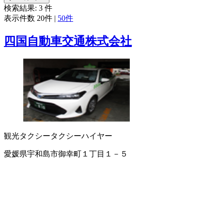
検索結果:
3
件
表示件数
20件
|
50件
四国自動車交通株式会社
観光タクシー
タクシー
ハイヤー
愛媛県宇和島市御幸町１丁目１－５