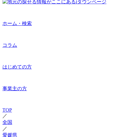
ホーム・検索
コラム
はじめての方
事業主の方
TOP
／
全国
／
愛媛県