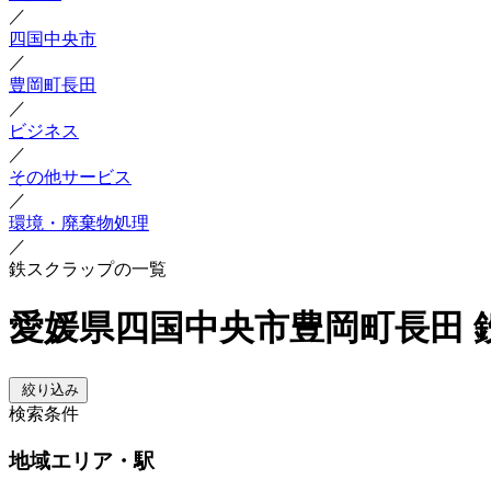
／
四国中央市
／
豊岡町長田
／
ビジネス
／
その他サービス
／
環境・廃棄物処理
／
鉄スクラップの一覧
愛媛県四国中央市豊岡町長田 
絞り込み
検索条件
地域
エリア・駅