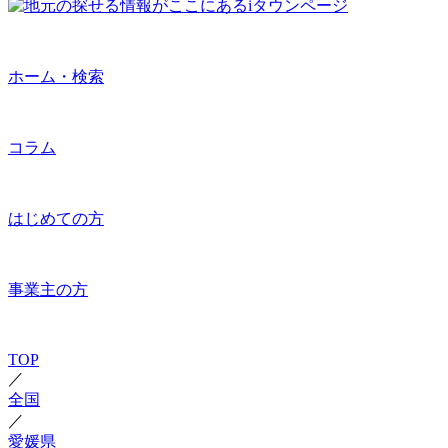
ホーム・検索
コラム
はじめての方
事業主の方
TOP
／
全国
／
愛媛県