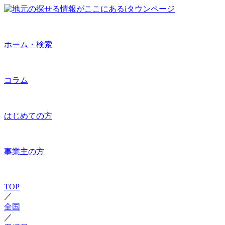
ホーム・検索
コラム
はじめての方
事業主の方
TOP
／
全国
／