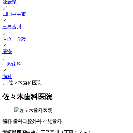
愛媛県
／
四国中央市
／
三島宮川
／
医療・介護
／
医療
／
一般歯科
／
歯科
／
佐々木歯科医院
佐々木歯科医院
歯科
歯科口腔外科
小児歯科
愛媛県四国中央市三島宮川３丁目１７－５