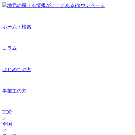
ホーム・検索
コラム
はじめての方
事業主の方
TOP
／
全国
／