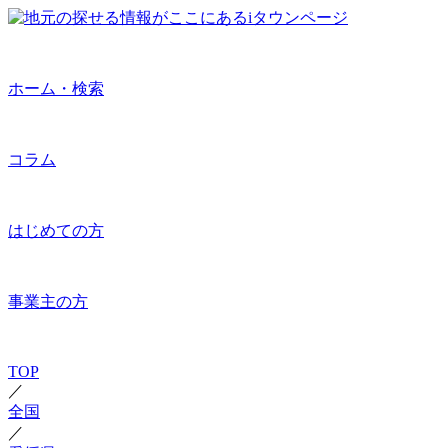
ホーム・検索
コラム
はじめての方
事業主の方
TOP
／
全国
／