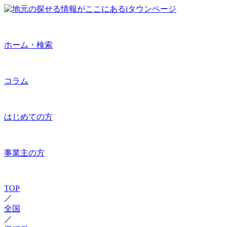
ホーム・検索
コラム
はじめての方
事業主の方
TOP
／
全国
／