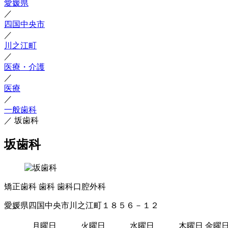
愛媛県
／
四国中央市
／
川之江町
／
医療・介護
／
医療
／
一般歯科
／
坂歯科
坂歯科
矯正歯科
歯科
歯科口腔外科
愛媛県四国中央市川之江町１８５６－１２
月曜日
火曜日
水曜日
木曜日
金曜