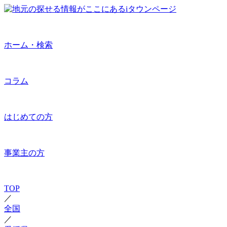
ホーム・検索
コラム
はじめての方
事業主の方
TOP
／
全国
／