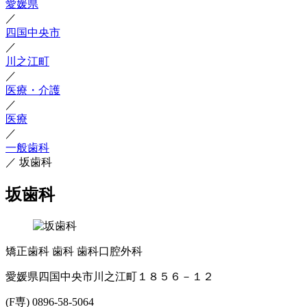
愛媛県
／
四国中央市
／
川之江町
／
医療・介護
／
医療
／
一般歯科
／
坂歯科
坂歯科
矯正歯科
歯科
歯科口腔外科
愛媛県四国中央市川之江町１８５６－１２
(F専) 0896-58-5064