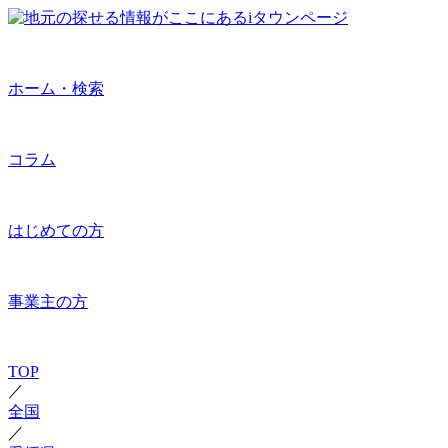
ホーム・検索
コラム
はじめての方
事業主の方
TOP
／
全国
／