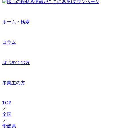
ホーム・検索
コラム
はじめての方
事業主の方
TOP
／
全国
／
愛媛県