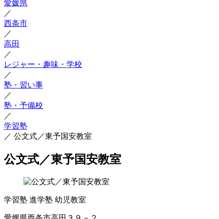
愛媛県
／
西条市
／
高田
／
レジャー・趣味・学校
／
塾・習い事
／
塾・予備校
／
学習塾
／
公文式／東予国安教室
公文式／東予国安教室
学習塾
進学塾
幼児教室
愛媛県西条市高田３９－２