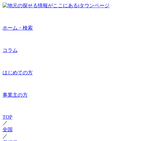
ホーム・検索
コラム
はじめての方
事業主の方
TOP
／
全国
／