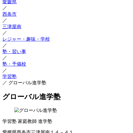
愛媛県
／
西条市
／
三津屋南
／
レジャー・趣味・学校
／
塾・習い事
／
塾・予備校
／
学習塾
／
グローバル進学塾
グローバル進学塾
学習塾
家庭教師
進学塾
愛媛県西条市三津屋南１４－４１