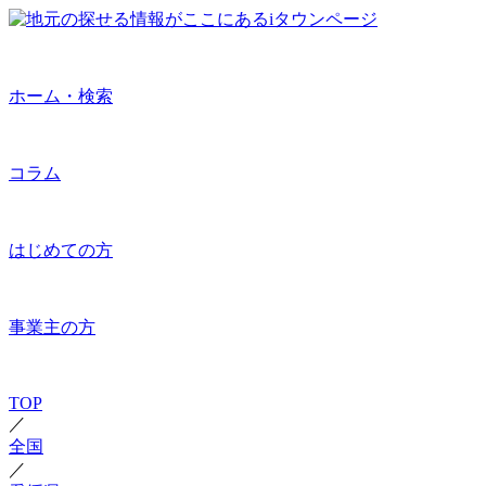
ホーム・検索
コラム
はじめての方
事業主の方
TOP
／
全国
／