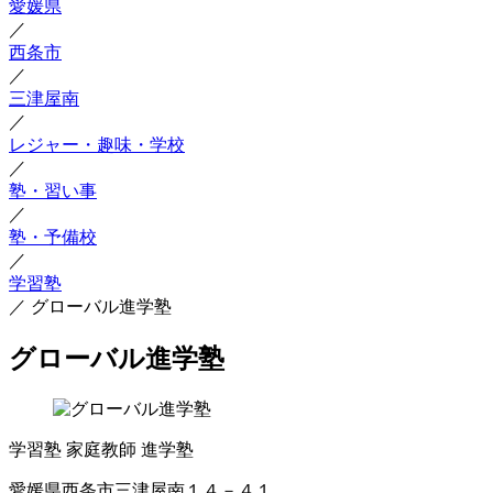
愛媛県
／
西条市
／
三津屋南
／
レジャー・趣味・学校
／
塾・習い事
／
塾・予備校
／
学習塾
／
グローバル進学塾
グローバル進学塾
学習塾
家庭教師
進学塾
愛媛県西条市三津屋南１４－４１