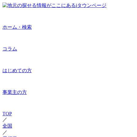
ホーム・検索
コラム
はじめての方
事業主の方
TOP
／
全国
／