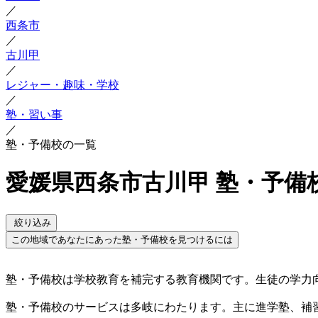
／
西条市
／
古川甲
／
レジャー・趣味・学校
／
塾・習い事
／
塾・予備校の一覧
愛媛県西条市古川甲 塾・予備
絞り込み
この地域であなたにあった塾・予備校を見つけるには
塾・予備校は学校教育を補完する教育機関です。生徒の学力
塾・予備校のサービスは多岐にわたります。主に進学塾、補