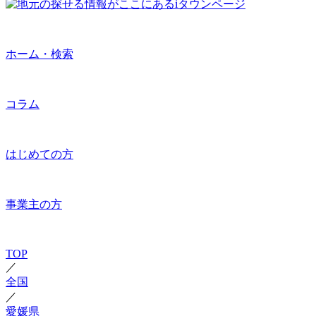
ホーム・検索
コラム
はじめての方
事業主の方
TOP
／
全国
／
愛媛県