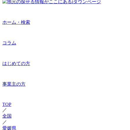
ホーム・検索
コラム
はじめての方
事業主の方
TOP
／
全国
／
愛媛県