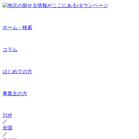
ホーム・検索
コラム
はじめての方
事業主の方
TOP
／
全国
／