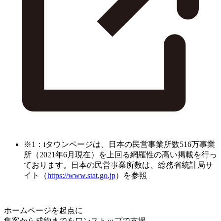
※1：iタウンページは、日本の民営事業所数516万事業
所（2021年6月現在）を上回る網羅性の高い掲載を行っ
ております。日本の民営事業所数は、総務省統計局サ
イト（
https://www.stat.go.jp
）を参照
ホームページを起点に
集客から成約までをワンストップで支援