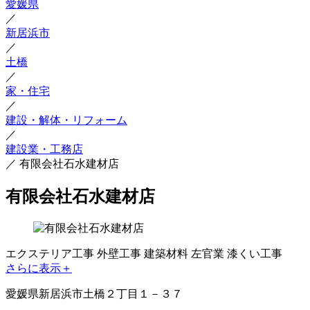
愛媛県
／
新居浜市
／
土橋
／
家・住宅
／
建設・解体・リフォーム
／
建設業・工務店
／
有限会社石水建材店
有限会社石水建材店
エクステリア工事
外壁工事
建築材料
左官業
漆くい工事
さらに表示＋
愛媛県新居浜市土橋２丁目１－３７