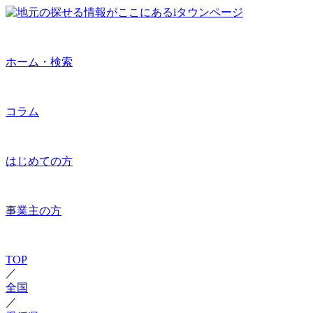
ホーム・検索
コラム
はじめての方
事業主の方
TOP
／
全国
／