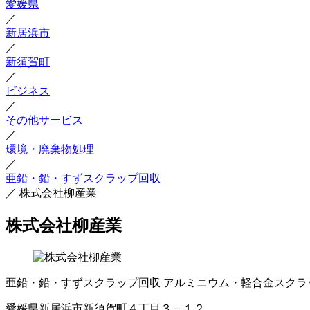
愛媛県
／
新居浜市
／
新須賀町
／
ビジネス
／
その他サービス
／
環境・廃棄物処理
／
亜鉛・鉛・すずスクラップ回収
／
株式会社柳産業
株式会社柳産業
亜鉛・鉛・すずスクラップ回収
アルミニウム・軽合金スクラ
愛媛県新居浜市新須賀町４丁目３－１２