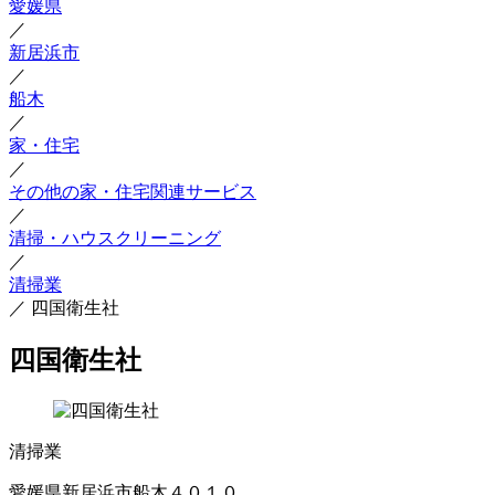
愛媛県
／
新居浜市
／
船木
／
家・住宅
／
その他の家・住宅関連サービス
／
清掃・ハウスクリーニング
／
清掃業
／
四国衛生社
四国衛生社
清掃業
愛媛県新居浜市船木４０１０