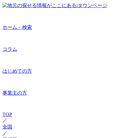
ホーム・検索
コラム
はじめての方
事業主の方
TOP
／
全国
／