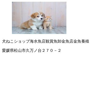
犬ねこショップ
海水魚店
観賞魚卸
金魚店
金魚養殖
愛媛県松山市久万ノ台２７０－２